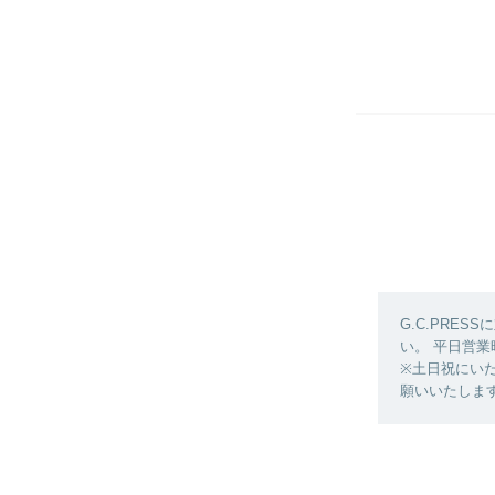
G.C.PRE
い。 平日営
※土日祝にい
願いいたしま